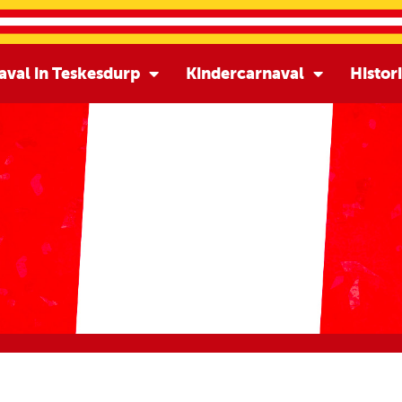
aval in Teskesdurp
Kindercarnaval
Histor