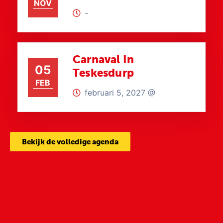
NOV
-
Carnaval In
05
Teskesdurp
FEB
februari 5, 2027 @
Bekijk de volledige agenda