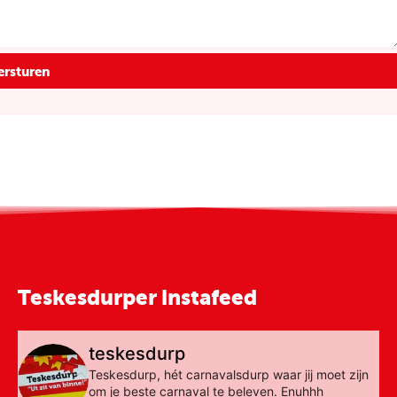
ersturen
Teskesdurper instafeed
teskesdurp
Teskesdurp, hét carnavalsdurp waar jij moet zijn
om je beste carnaval te beleven. Enuhhh