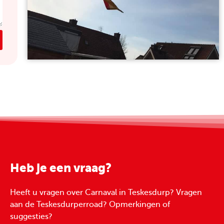
Heb je een vraag?
Heeft u vragen over Carnaval in Teskesdurp? Vragen
aan de Teskesdurperroad? Opmerkingen of
suggesties?