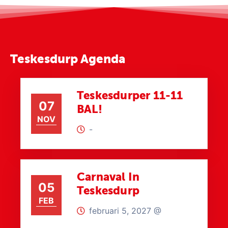
Teskesdurp Agenda
Teskesdurper 11-11
07
BAL!
NOV
-
Carnaval In
05
Teskesdurp
FEB
februari 5, 2027 @