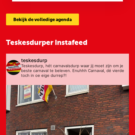
Bekijk de volledige agenda
Teskesdurper instafeed
teskesdurp
Teskesdurp, hét carnavalsdurp waar jij moet zijn om je
beste carnaval te beleven. Enuhhh Carnaval, dé vierde
toch in oe eige durrep?!