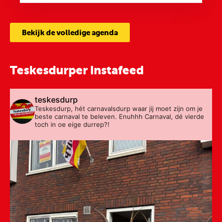
Bekijk de volledige agenda
Teskesdurper instafeed
teskesdurp
Teskesdurp, hét carnavalsdurp waar jij moet zijn om je
beste carnaval te beleven. Enuhhh Carnaval, dé vierde
toch in oe eige durrep?!