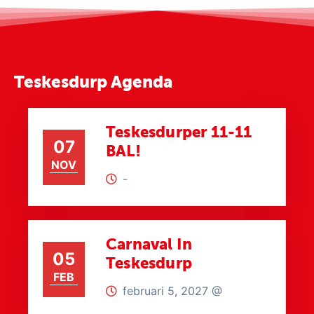
Teskesdurp Agenda
Teskesdurper 11-11
07
BAL!
NOV
-
Carnaval In
05
Teskesdurp
FEB
februari 5, 2027 @