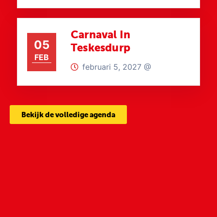
Carnaval In
05
Teskesdurp
FEB
februari 5, 2027 @
Bekijk de volledige agenda