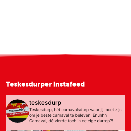
Teskesdurper instafeed
teskesdurp
Teskesdurp, hét carnavalsdurp waar jij moet zijn
om je beste carnaval te beleven. Enuhhh
Carnaval, dé vierde toch in oe eige durrep?!