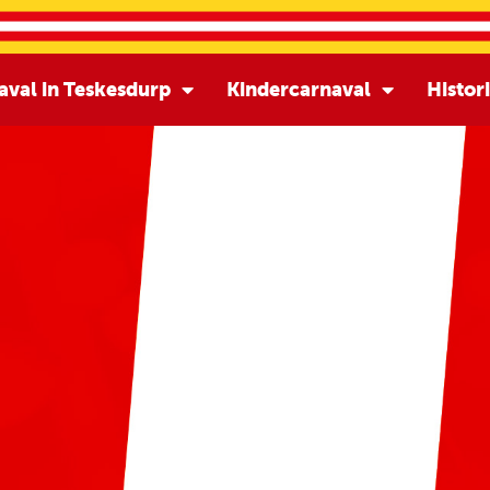
aval in Teskesdurp
Kindercarnaval
Histor