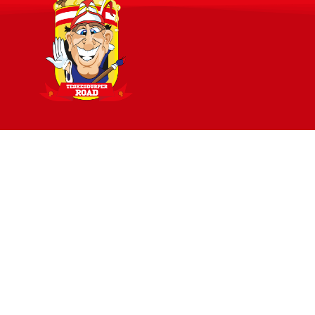
Blèft ons volgen
 | Kromsteeg 65, 5331AJ Kerkdriel |
Algemene voorwaarden