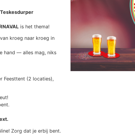
Teskesdurper
RNAVAL
is het thema!
 van kroeg naar kroeg in
de hand — alles mag, niks
 Feesttent (2 locaties),
eut!
bent.
ext.
line! Zorg dat je erbij bent.