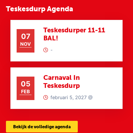
Teskesdurp Agenda
Teskesdurper 11-11
07
BAL!
NOV
-
Carnaval In
05
Teskesdurp
FEB
februari 5, 2027 @
Bekijk de volledige agenda