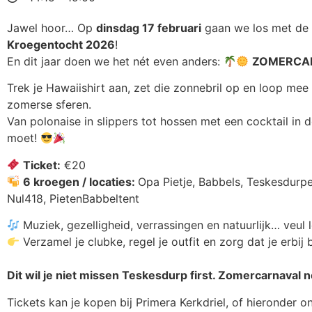
Jawel hoor… Op
dinsdag 17 februari
gaan we los met de
Kroegentocht 2026
!
En dit jaar doen we het nét even anders:
ZOMERCA
Trek je Hawaiishirt aan, zet die zonnebril op en loop mee
zomerse sferen.
Van polonaise in slippers tot hossen met een cocktail in 
moet!
Ticket:
€20
6 kroegen / locaties:
Opa Pietje, Babbels, Teskesdurper
Nul418, PietenBabbeltent
Muziek, gezelligheid, verrassingen en natuurlijk… veul l
Verzamel je clubke, regel je outfit en zorg dat je erbij 
Dit wil je niet missen
Teskesdurp first. Zomercarnaval n
Tickets kan je kopen bij Primera Kerkdriel, of hieronder on