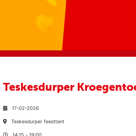
Teskesdurper Kroegento
17-02-2026
Teskesdurper feesttent
14:15
-
19:00