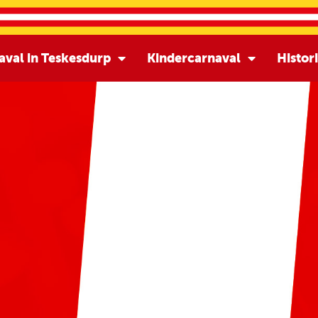
aval in Teskesdurp
Kindercarnaval
Histor