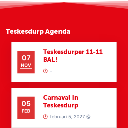
Teskesdurp Agenda
Teskesdurper 11-11
07
BAL!
NOV
-
Carnaval In
05
Teskesdurp
FEB
februari 5, 2027 @