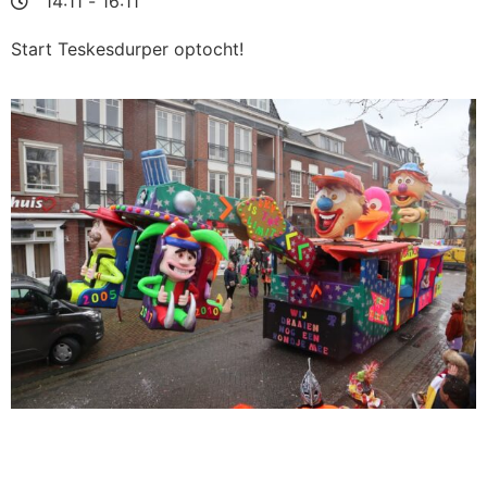
14:11
-
16:11
Start Teskesdurper optocht!