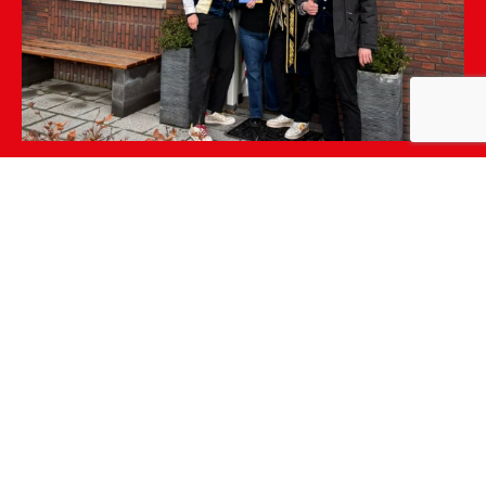
Heb je een vraag?
Heeft u vragen over Carnaval in Teskesdurp? Vragen
aan de Teskesdurperroad? Opmerkingen of
suggesties?
Naam
Email