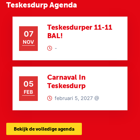
Teskesdurp Agenda
Teskesdurper 11-11
07
BAL!
NOV
-
Carnaval In
05
Teskesdurp
FEB
februari 5, 2027 @
Bekijk de volledige agenda